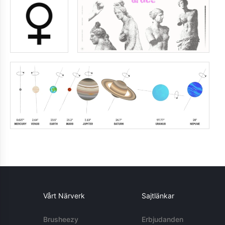
Vårt Närverk
Sajtlänkar
Brusheezy
Erbjudanden