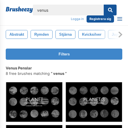
lose
Logga in
Registrera sig
Abstrakt
Rymden
Stjärna
Kvicksilver
Jupiter
Filters
Venus Penslar
8 free brushes matching
venus