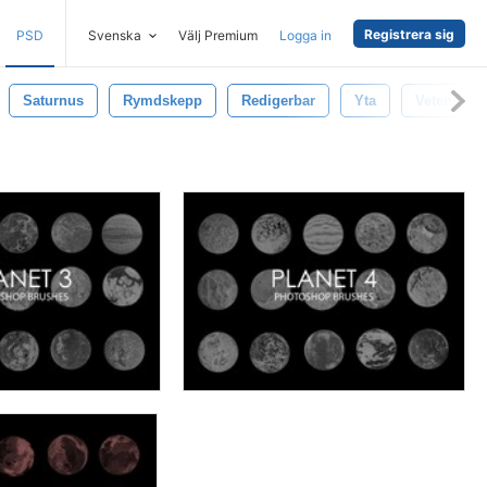
Registrera sig
PSD
Svenska
Välj Premium
Logga in
Saturnus
Rymdskepp
Redigerbar
Yta
Vetenskapl