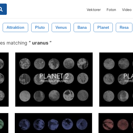
Vektorer
Foton
Video
Attraktion
Pluto
Venus
Bana
Planet
Resa
hes matching
uranus