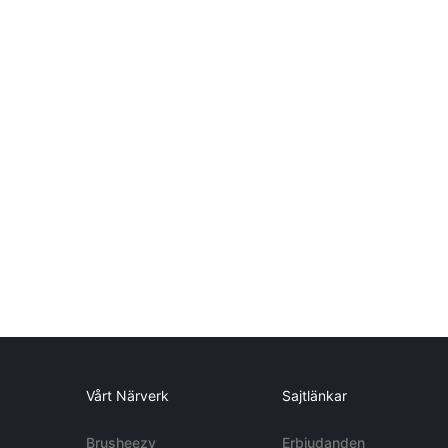
Vårt Närverk
Sajtlänkar
Brusheezy
Erbjudanden