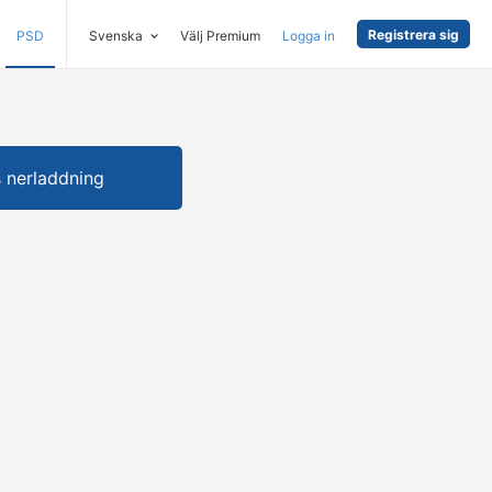
Registrera sig
PSD
Svenska
Välj Premium
Logga in
s nerladdning