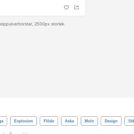
hoppulverborstar, 2500px storlek.
ga
Explosion
Flöde
Aska
Moln
Design
St