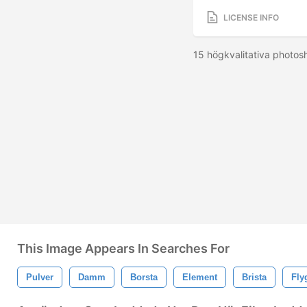
LICENSE INFO
15 högkvalitativa photos
This Image Appears In Searches For
Pulver
Damm
Borsta
Element
Brista
Fly