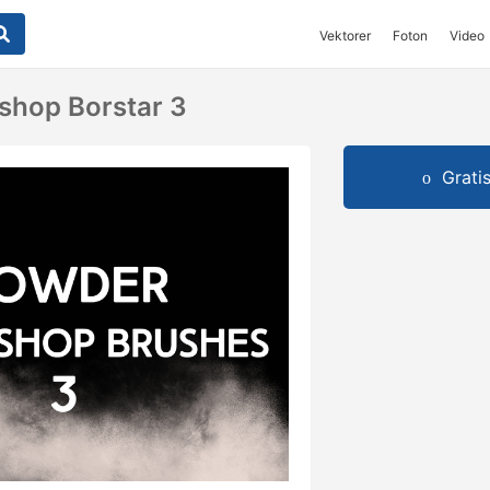
Vektorer
Foton
Video
shop Borstar 3
Grati