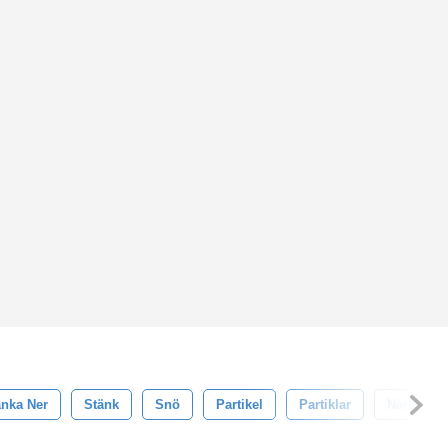
änka Ner
Stänk
Snö
Partikel
Partiklar
Närbild