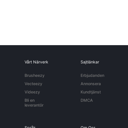
Vårt Närverk
Sajtlänkar
Brusheezy
Erbjudanden
Vecteezy
Annonsera
Videezy
Kundtjänst
Bli en
DMCA
leverantör
Språk
Om Oss