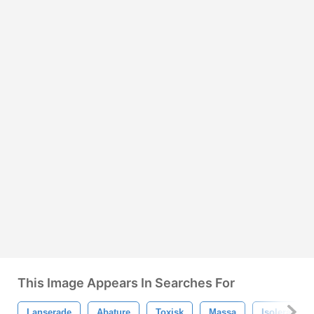
This Image Appears In Searches For
Lanserade
Abature
Toxisk
Massa
Isolerat