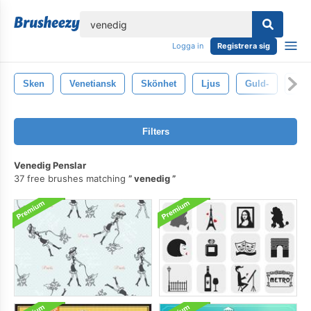
lose
Logga in
Registrera sig
Sken
Venetiansk
Skönhet
Ljus
Guld-
Gyl
Filters
Venedig Penslar
37 free brushes matching
venedig