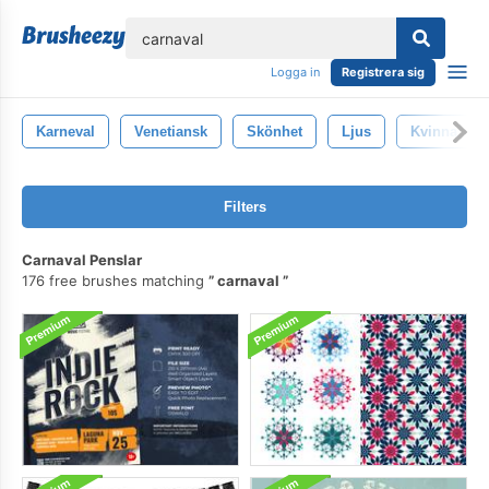
lose
Logga in
Registrera sig
Karneval
Venetiansk
Skönhet
Ljus
Kvinna
Filters
Carnaval Penslar
176 free brushes matching
carnaval