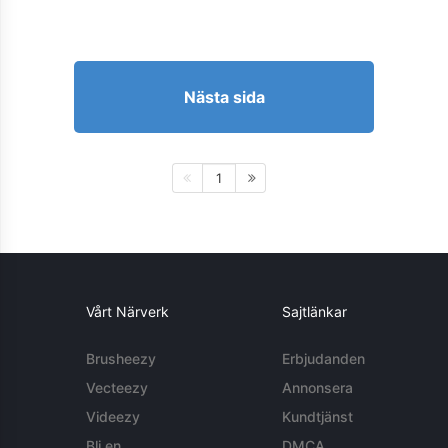
Nästa sida
1
Vårt Närverk
Sajtlänkar
Brusheezy
Erbjudanden
Vecteezy
Annonsera
Videezy
Kundtjänst
Bli en
DMCA