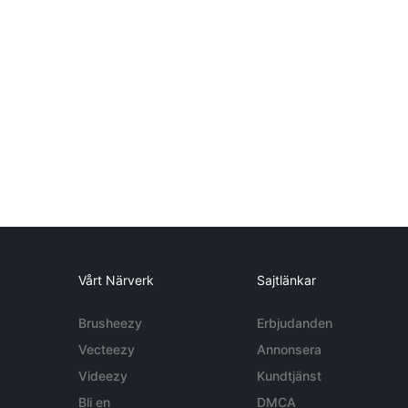
Vårt Närverk
Sajtlänkar
Brusheezy
Erbjudanden
Vecteezy
Annonsera
Videezy
Kundtjänst
Bli en
DMCA