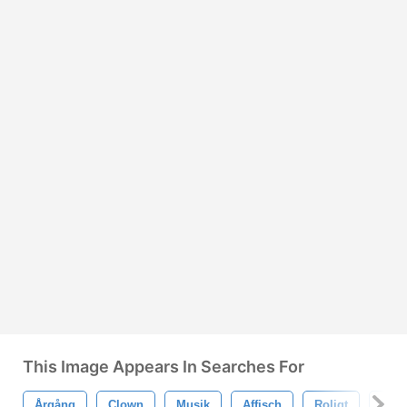
This Image Appears In Searches For
Årgång
Clown
Musik
Affisch
Roligt
Bar