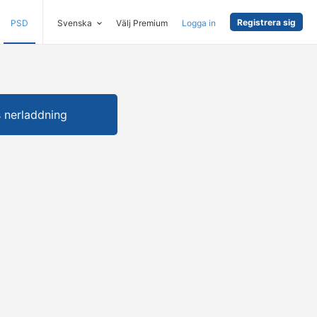
Registrera sig
PSD
Svenska
Välj Premium
Logga in
s nerladdning