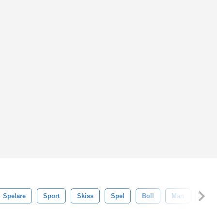
Spelare
Sport
Skiss
Spel
Boll
Man
Mode