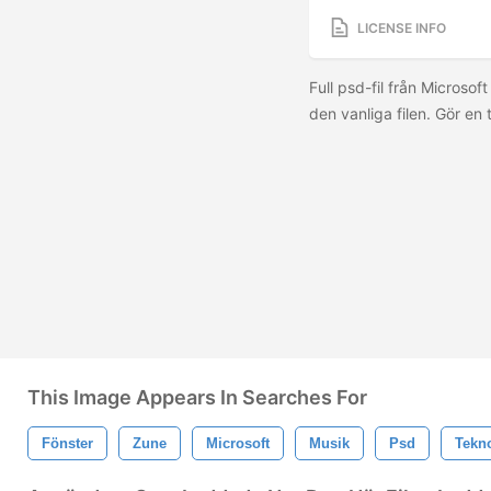
LICENSE INFO
Full psd-fil från Microso
den vanliga filen. Gör en
This Image Appears In Searches For
Fönster
Zune
Microsoft
Musik
Psd
Tekn