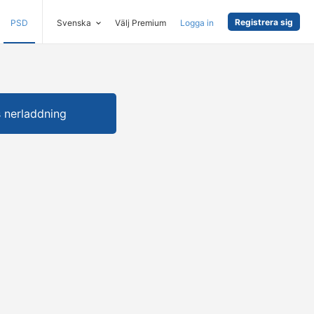
Registrera sig
PSD
Svenska
Välj Premium
Logga in
s nerladdning