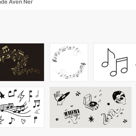
ade Även Ner