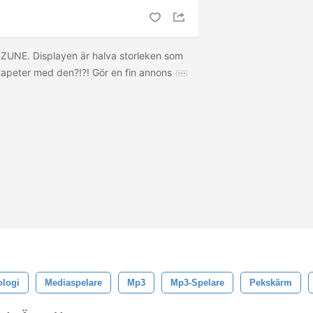
ft ZUNE. Displayen är halva storleken som
 tapeter med den?!?! Gör en fin annons
ologi
Mediaspelare
Mp3
Mp3-Spelare
Pekskärm