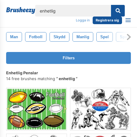
lose
Logga in
Registrera sig
Man
Fotboll
Skydd
Manlig
Spel
Sport
Filters
Enhetlig Penslar
14 free brushes matching
enhetlig