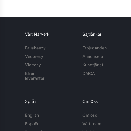
Vårt Närverk
Sajtlänkar
Brusheezy
Erbjudanden
Vecteezy
Annonsera
Videezy
Kundtjänst
Bli en
DMCA
leverantör
Språk
Om Oss
English
Om oss
Español
Vårt team