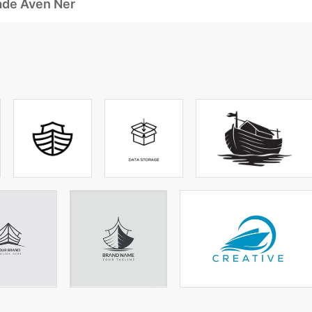
ade Även Ner