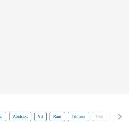
al
Abstrakt
Vit
Ram
Tömma
Tom
Notera