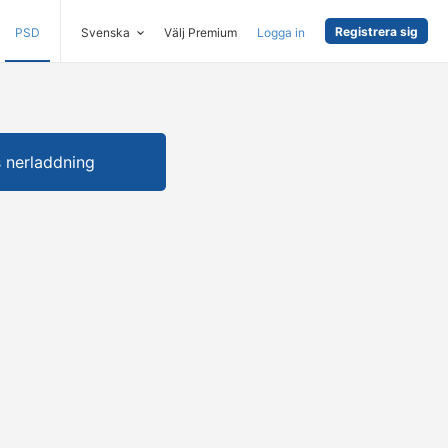
Registrera sig
PSD
Svenska
Välj Premium
Logga in
s nerladdning