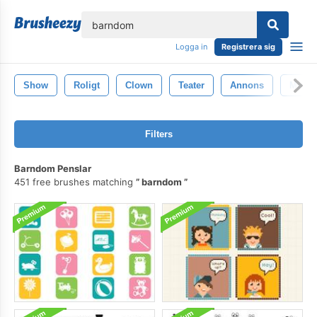
lose
Logga in
Registrera sig
Show
Roligt
Clown
Teater
Annons
Musik
Filters
Barndom Penslar
451 free brushes matching
barndom