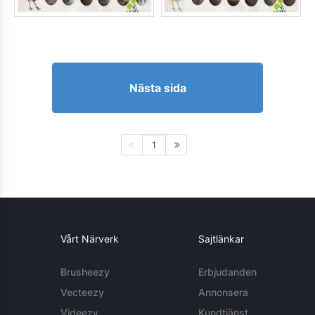
Nästa sida
1
Vårt Närverk
Sajtlänkar
Brusheezy
Erbjudanden
Vecteezy
Annonsera
Videezy
Kundtjänst