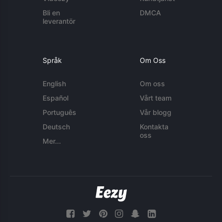
Bli en
DMCA
leverantör
Språk
Om Oss
English
Om oss
Español
Vårt team
Português
Vår blogg
Deutsch
Kontakta
oss
Mer...