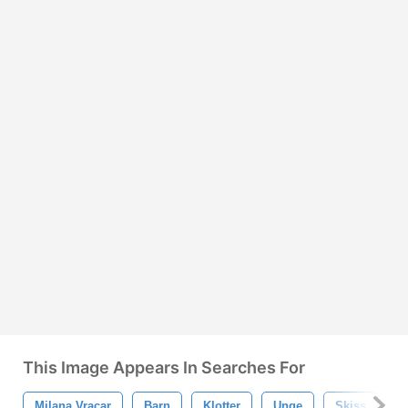
This Image Appears In Searches For
Milana Vracar
Barn
Klotter
Unge
Skiss
L