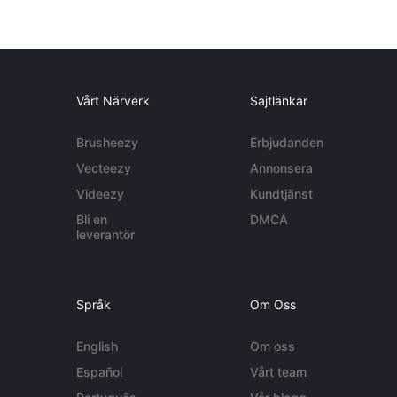
Vårt Närverk
Sajtlänkar
Brusheezy
Erbjudanden
Vecteezy
Annonsera
Videezy
Kundtjänst
Bli en
DMCA
leverantör
Språk
Om Oss
English
Om oss
Español
Vårt team