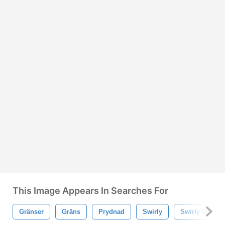
This Image Appears In Searches For
Gränser
Gräns
Prydnad
Swirly
Swirly Gräns