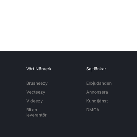
Vårt Närverk
Sajtlänkar
Brusheezy
Erbjudanden
Vecteezy
Annonsera
Videezy
Kundtjänst
Bli en
DMCA
leverantör