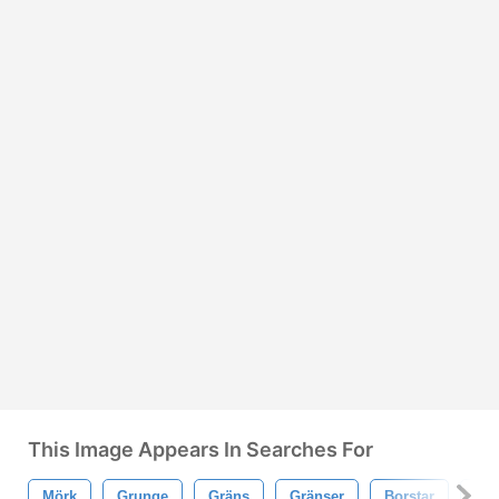
This Image Appears In Searches For
Mörk
Grunge
Gräns
Gränser
Borstar
Ra