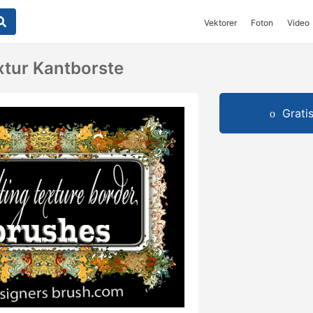
Vektorer
Foton
Video
tur Kantborste
Grati