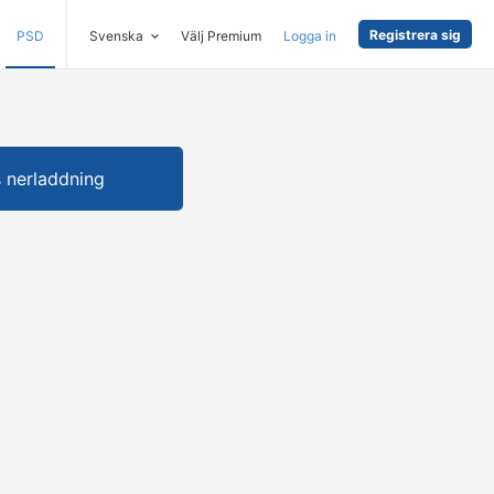
Registrera sig
PSD
Svenska
Välj Premium
Logga in
s nerladdning