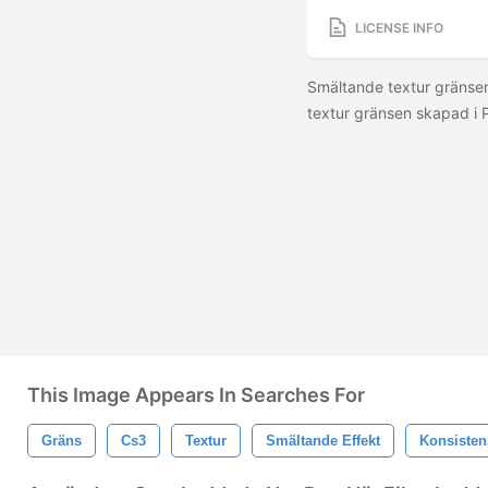
LICENSE INFO
Smältande textur gränsen
textur gränsen skapad i 
This Image Appears In Searches For
Gräns
Cs3
Textur
Smältande Effekt
Konsisten