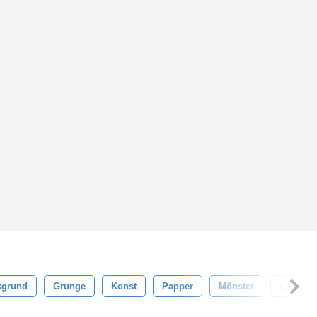
kgrund
Grunge
Konst
Papper
Mönster
Gammal