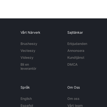
Vårt Närverk
Sajtlänkar
Brusheezy
Erbjudanden
Vecteezy
Annonsera
Videezy
Kundtjänst
Bli en
DMCA
leverantör
Språk
Om Oss
English
Om oss
Español
Vårt team