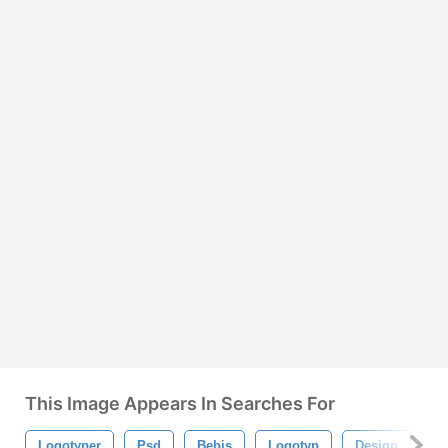
This Image Appears In Searches For
Logotyper
Psd
Bebis
Logotyp
Design
B