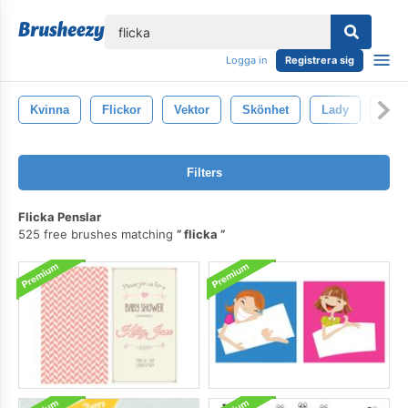
lose
Logga in
Registrera sig
Kvinna
Flickor
Vektor
Skönhet
Lady
Sym
Filters
Flicka Penslar
525 free brushes matching
flicka