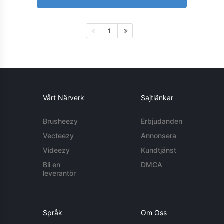
1
Vårt Närverk
Sajtlänkar
Brusheezy
Erbjudanden
Vecteezy
Annonsera
Videezy
Kundtjänst
Bli en
DMCA
leverantör
Språk
Om Oss