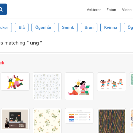
Vektorer
Foton
Video
cker
Blå
Ögonhår
Smink
Brun
Kvinna
Ög
es matching
ung