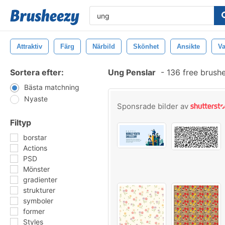
Attraktiv
Färg
Närbild
Skönhet
Ansikte
Va
Sortera efter:
Ung Penslar
-
136 free brush
Bästa matchning
Nyaste
Sponsrade bilder av
Filtyp
borstar
Actions
PSD
Mönster
gradienter
strukturer
symboler
former
Styles