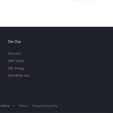
Om Oss
Om oss
Vårt team
Vår blogg
Kontakta oss
•
hållna
Villkor
Integritetspolicy