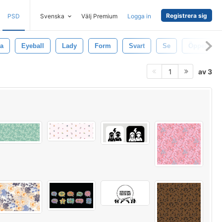
Registrera sig
PSD
Svenska
Välj Premium
Logga in
a
Eyeball
Lady
Form
Svart
Se
Öppen
av 3
1