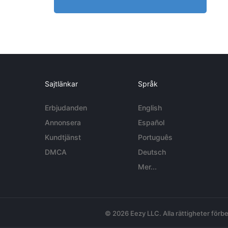
Sajtlänkar
Språk
Erbjudanden
English
Annonsera
Español
Kundtjänst
Português
DMCA
Deutsch
Mer...
© 2026 Eezy LLC. Alla rättigheter förbe