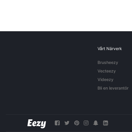
Vårt Närverk
Brusheezy
Vecteezy
Videezy
Bli en leverantör