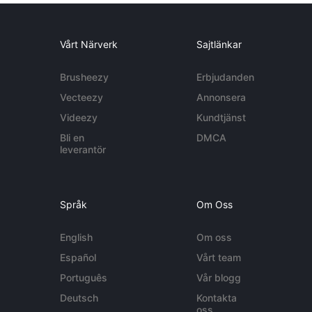
Vårt Närverk
Sajtlänkar
Brusheezy
Erbjudanden
Vecteezy
Annonsera
Videezy
Kundtjänst
Bli en
DMCA
leverantör
Språk
Om Oss
English
Om oss
Español
Vårt team
Português
Vår blogg
Deutsch
Kontakta
oss