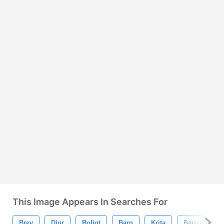
This Image Appears In Searches For
Brev
Djur
Roligt
Barn
Krita
Barnalfabet