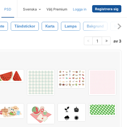
Registrera sig
PSD
Svenska
Välj Premium
Logga in
nte
Tändstickor
Karta
Lampa
Bakgrund
Ikon
av 3
1