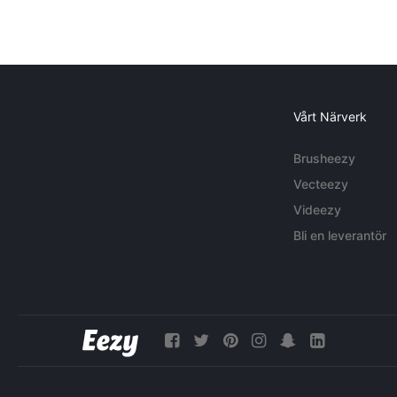
Vårt Närverk
Brusheezy
Vecteezy
Videezy
Bli en leverantör