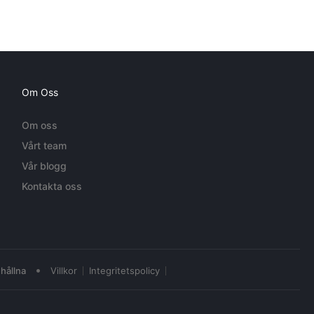
Om Oss
Om oss
Vårt team
Vår blogg
Kontakta oss
•
hållna
Villkor
Integritetspolicy