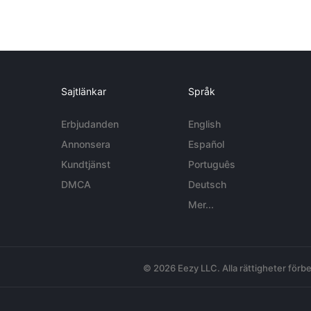
Sajtlänkar
Språk
Erbjudanden
English
Annonsera
Español
Kundtjänst
Português
DMCA
Deutsch
Mer...
© 2026 Eezy LLC. Alla rättigheter förbe