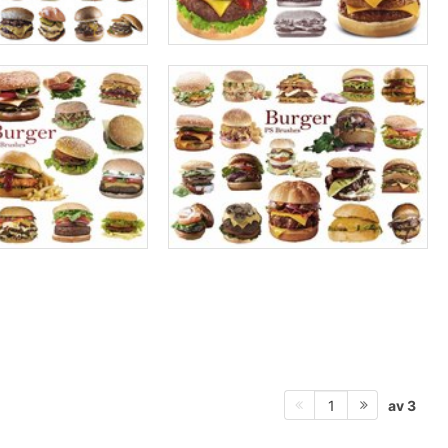
av 3
1