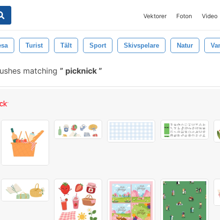
Vektorer
Foton
Video
esa
Turist
Tält
Sport
Skivspelare
Natur
Va
rushes matching
picknick