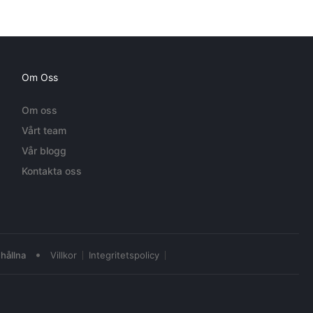
Om Oss
Om oss
Vårt team
Vår blogg
Kontakta oss
•
hållna
Villkor
Integritetspolicy