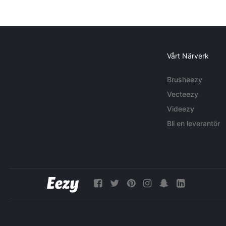
Vårt Närverk
Brusheezy
Vecteezy
Videezy
Bli en leverantör