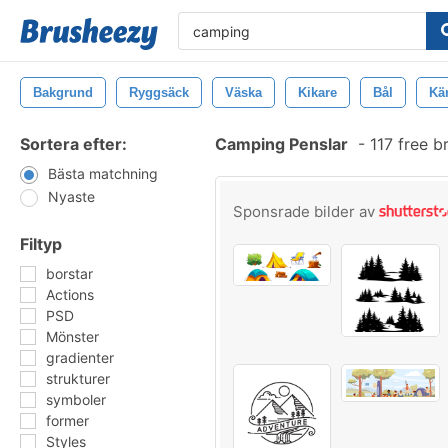
Bakgrund
Ryggsäck
Väska
Kikare
Bål
Kä
Sortera efter:
Camping Penslar
-
117 free b
Bästa matchning
Nyaste
Sponsrade bilder av
Filtyp
borstar
Actions
PSD
Mönster
gradienter
strukturer
symboler
former
Styles