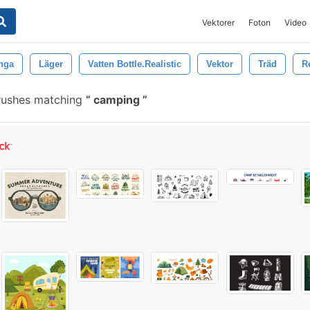
Vektorer
Foton
Video
nga
Läger
Vatten Bottle.realistic
Vektor
Träd
R
rushes matching
camping