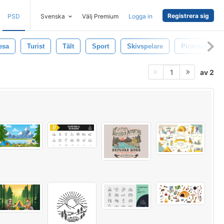
Registrera sig
PSD
Svenska
Välj Premium
Logga in
esa
Turist
Tält
Sport
Skivspelare
Picknick
av 2
1