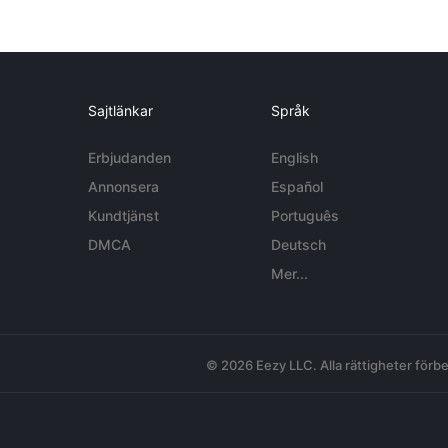
Sajtlänkar
Språk
Erbjudanden
English
Annonsera
Español
Kundtjänst
Português
DMCA
Deutsch
Mer...
© 2026 Eezy LLC. Alla rättigheter förbe