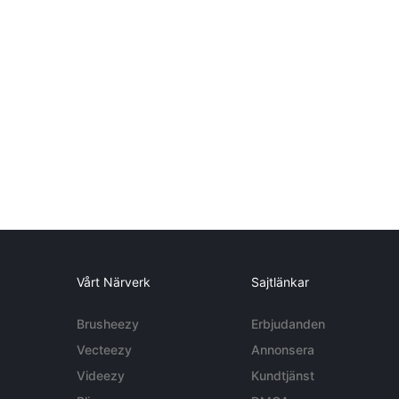
Vårt Närverk
Sajtlänkar
Brusheezy
Erbjudanden
Vecteezy
Annonsera
Videezy
Kundtjänst