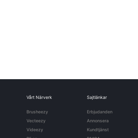
Vårt Närverk
Sajtlänkar
Brusheezy
Erbjudanden
Vecteezy
Annonsera
Videezy
Kundtjänst