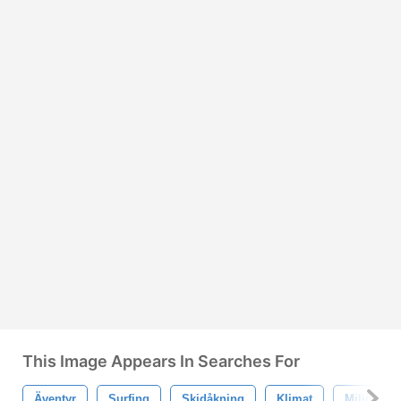
This Image Appears In Searches For
Äventyr
Surfing
Skidåkning
Klimat
Miljö