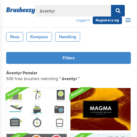
lose
Logga in
Registrera sig
Resa
Kompass
Handling
Filters
Äventyr Penslar
506 free brushes matching
äventyr