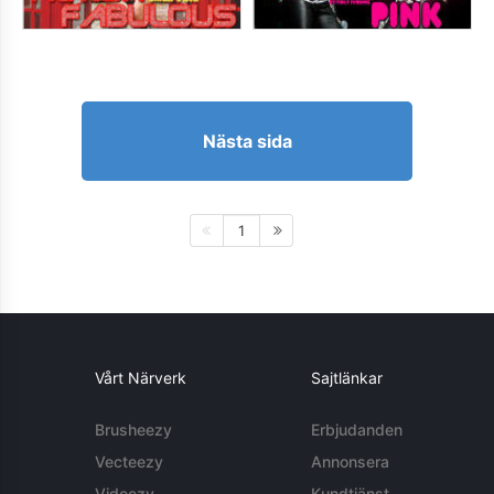
Nästa sida
1
Vårt Närverk
Sajtlänkar
Brusheezy
Erbjudanden
Vecteezy
Annonsera
Videezy
Kundtjänst