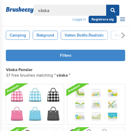
lose
Logga in
Registrera sig
Camping
Bakgrund
Vatten Bottle.realistic
Vektor
Filters
Väska Penslar
37 free brushes matching
väska