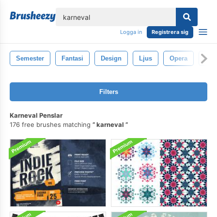
lose
Logga in
Registrera sig
Semester
Fantasi
Design
Ljus
Opera
Mys
Filters
Karneval Penslar
176 free brushes matching
karneval