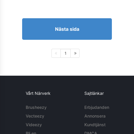
Nästa sida
1
Vårt Närverk
Sajtlänkar
Brusheezy
Erbjudanden
Vecteezy
Annonsera
Videezy
Kundtjänst
Bli en
DMCA