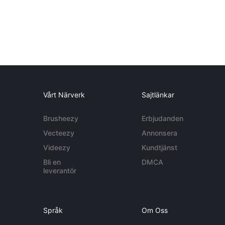
Vårt Närverk
Sajtlänkar
Brusheezy
Erbjudanden
Vecteezy
Annonsera
Videezy
Kundtjänst
Bli en
DMCA
leverantör
Språk
Om Oss