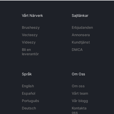
Vårt Närverk
Sajtlänkar
Brusheezy
Erbjudanden
Vecteezy
Annonsera
Videezy
Kundtjänst
Bli en
DMCA
leverantör
Språk
Om Oss
English
Om oss
Español
Vårt team
Português
Vår blogg
Deutsch
Kontakta
oss