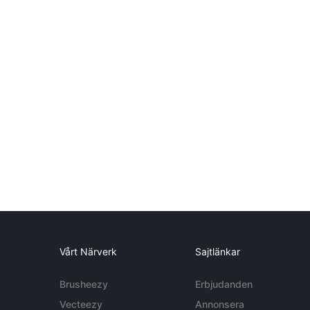
Vårt Närverk
Sajtlänkar
Brusheezy
Erbjudanden
Vecteezy
Annonsera