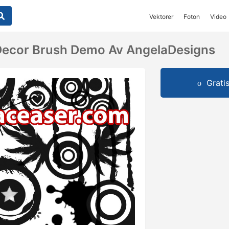
Vektorer
Foton
Video
Decor Brush Demo Av AngelaDesigns
Grati