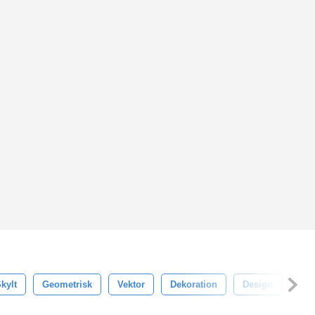
kylt
Geometrisk
Vektor
Dekoration
Design
Ele