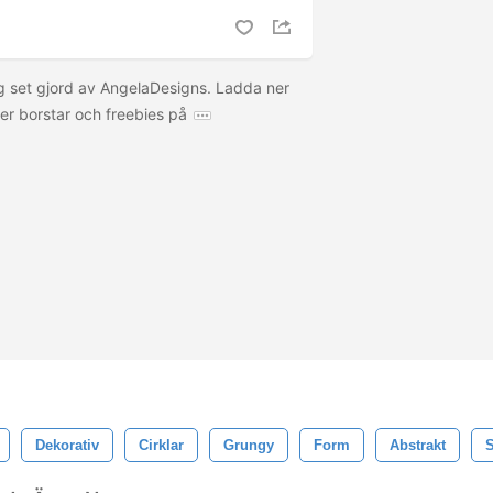
ng set gjord av AngelaDesigns. Ladda ner
er borstar och freebies på
Dekorativ
Cirklar
Grungy
Form
Abstrakt
S