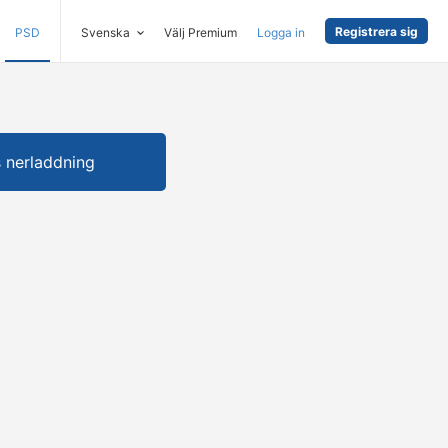
Registrera sig
PSD
Svenska
Välj Premium
Logga in
s nerladdning