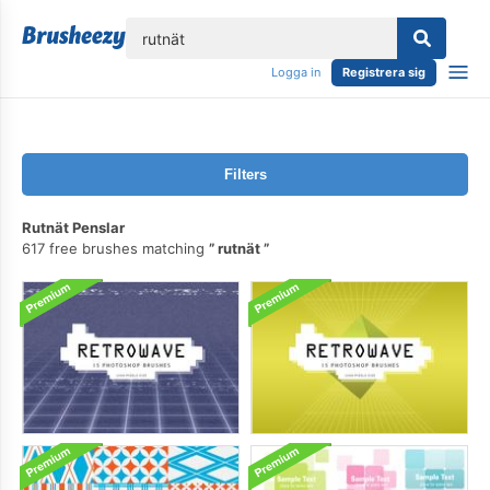
lose
Logga in
Registrera sig
Filters
Rutnät Penslar
617 free brushes matching
rutnät