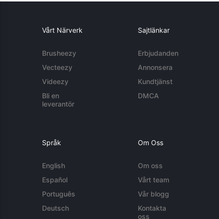
Vårt Närverk
Sajtlänkar
Brusheezy
Erbjudanden
Vecteezy
Annonsera
Videezy
Kundtjänst
Bli en
DMCA
leverantör
Språk
Om Oss
English
Om oss
Español
Vårt team
Português
Vår blogg
Deutsch
Kontakta
oss