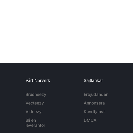
Vårt Närverk
Sajtlänkar
Brusheezy
Erbjudanden
Vecteezy
Annonsera
Videezy
Kundtjänst
Bli en
DMCA
leverantör