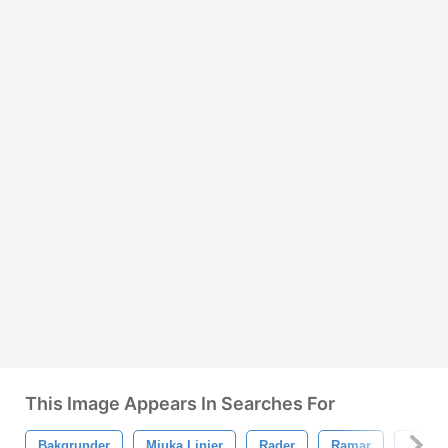
This Image Appears In Searches For
Bakgrunder
Mjuka Linjer
Rader
Ramar
Abstra