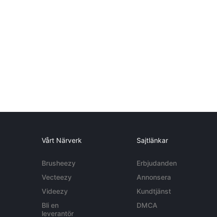
Vårt Närverk
Sajtlänkar
Brusheezy
Erbjudanden
Vecteezy
Annonsera
Videezy
Kundtjänst
Bli en
DMCA
leverantör