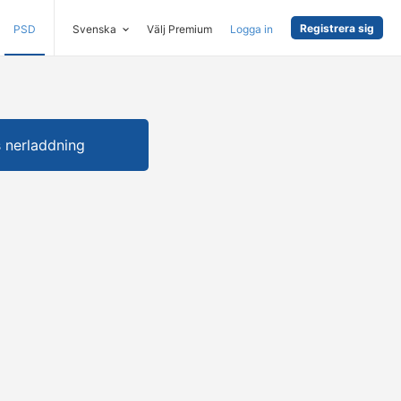
Registrera sig
PSD
Svenska
Välj Premium
Logga in
s nerladdning