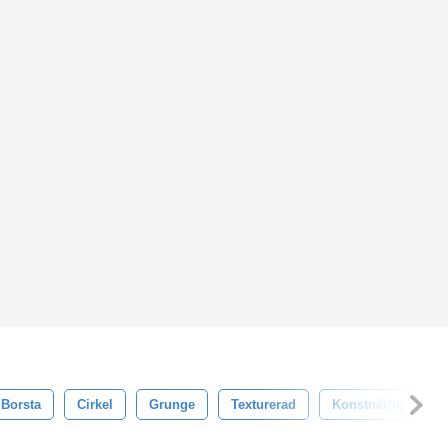
Borsta
Cirkel
Grunge
Texturerad
Konstnärlig
T