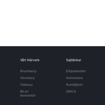
Vårt Närverk
Sajtlänkar
Brusheezy
Erbjudanden
Vecteezy
Annonsera
Videezy
Kundtjänst
Bli en
DMCA
leverantör