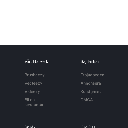
Vårt Närverk
Sajtlänkar
Brusheezy
Erbjudanden
Vecteezy
Annonsera
Videezy
Kundtjänst
Bli en
DMCA
leverantör
Språk
Om Oss