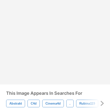
This Image Appears In Searches For
Abstrakt
C4d
Cinema4d
.
Rubina119
Frak