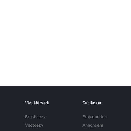
Vårt Närverk
Sajtlänkar
Brusheezy
Erbjudanden
Vecteezy
Annonsera