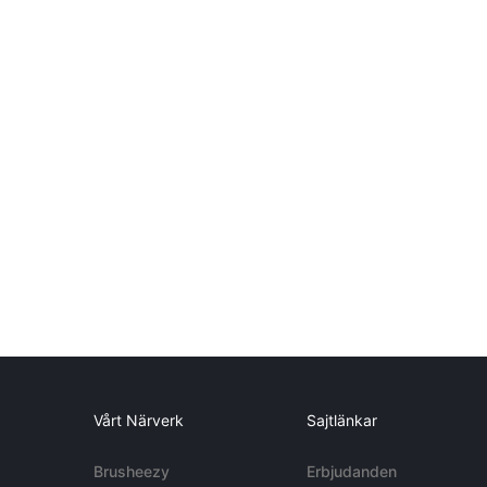
Vårt Närverk
Sajtlänkar
Brusheezy
Erbjudanden