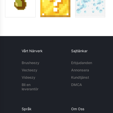
Vårt Närverk
Sajtlänkar
Brusheezy
Erbjudanden
Vecteezy
Annonsera
Videezy
Kundtjänst
Bli en
DMCA
leverantör
Språk
Om Oss