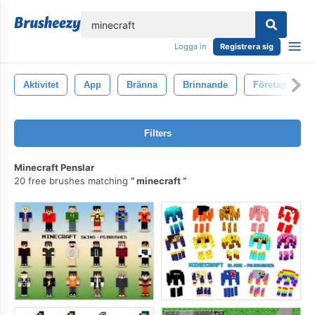
lose
Logga in
Registrera sig
Aktivitet
App
Bränna
Brinnande
Företag
Filters
Minecraft Penslar
20 free brushes matching
minecraft