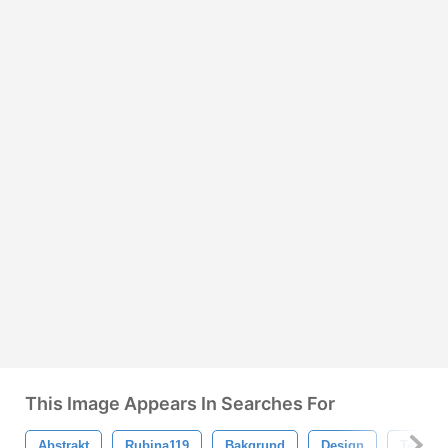
This Image Appears In Searches For
Abstrakt
Rubina119
Bakgrund
Design
Textur