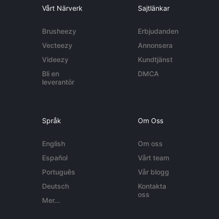
Vårt Närverk
Sajtlänkar
Brusheezy
Erbjudanden
Vecteezy
Annonsera
Videezy
Kundtjänst
Bli en
DMCA
leverantör
Språk
Om Oss
English
Om oss
Español
Vårt team
Português
Vår blogg
Deutsch
Kontakta
oss
Mer...