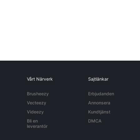
Vårt Närverk
Sajtlänkar
Brusheezy
Erbjudanden
Vecteezy
Annonsera
Videezy
Kundtjänst
Bli en
DMCA
leverantör