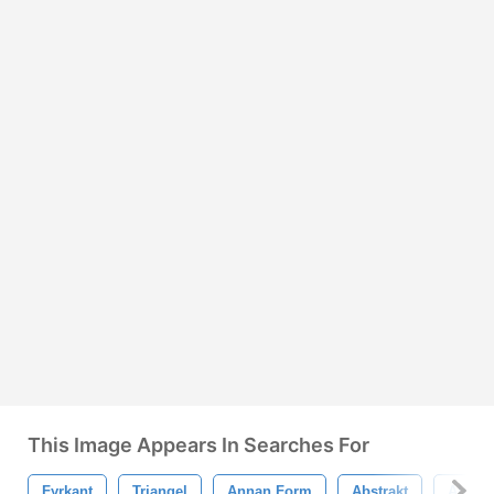
This Image Appears In Searches For
Fyrkant
Triangel
Annan Form
Abstrakt
Abstra