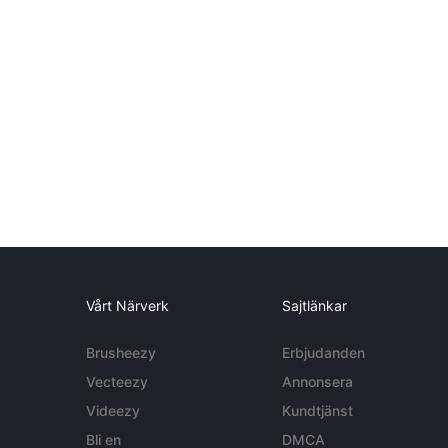
Vårt Närverk
Sajtlänkar
Brusheezy
Erbjudanden
Vecteezy
Annonsera
Videezy
Kundtjänst
Bli en
DMCA