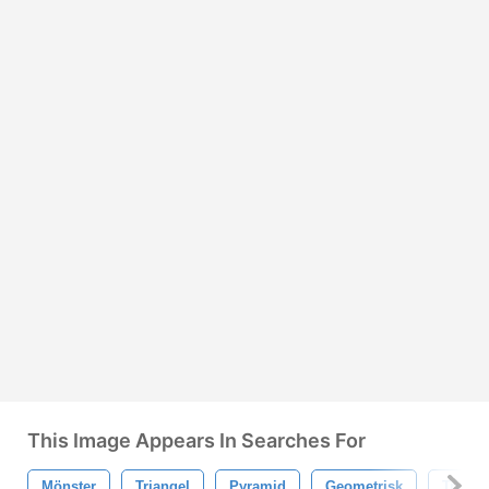
This Image Appears In Searches For
Mönster
Triangel
Pyramid
Geometrisk
Triang