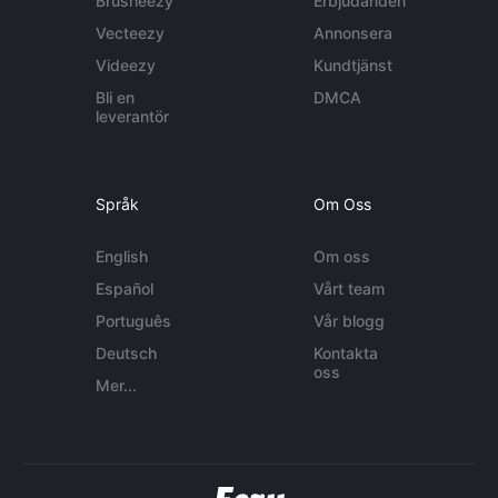
Brusheezy
Erbjudanden
Vecteezy
Annonsera
Videezy
Kundtjänst
Bli en
DMCA
leverantör
Språk
Om Oss
English
Om oss
Español
Vårt team
Português
Vår blogg
Deutsch
Kontakta
oss
Mer...