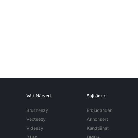
Vårt Närverk
Sajtlänkar
Brusheezy
Erbjudanden
Vecteezy
Annonsera
Videezy
Kundtjänst
Bli en
DMCA