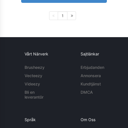
1
Vårt Närverk
Sajtlänkar
Brusheezy
Erbjudanden
Vecteezy
Annonsera
Videezy
Kundtjänst
Bli en
DMCA
leverantör
Språk
Om Oss