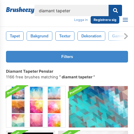
lose
Logga in
Registrera sig
Tapet
Bakgrund
Textur
Dekoration
Gammal
Filters
Diamant Tapeter Penslar
1166 free brushes matching
diamant tapeter