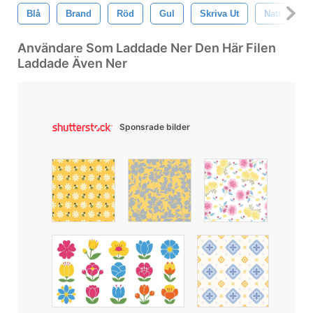
Blå
Brand
Röd
Gul
Skriva Ut
Natt
S
Användare Som Laddade Ner Den Här Filen
Laddade Även Ner
Sponsrade bilder