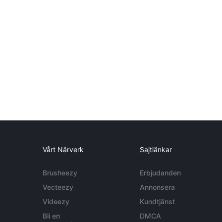
Vårt Närverk
Sajtlänkar
Brusheezy
Erbjudanden
Vecteezy
Annonsera
Videezy
Kundtjänst
Bli en
DMCA