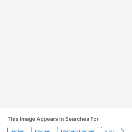
This Image Appears In Searches For
Årgång
Prydnad
Blommig Prydnad
Vintage Blom