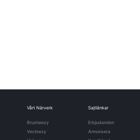
Vårt Närverk
Sajtlänkar
Brusheezy
Erbjudanden
Vecteezy
Annonsera